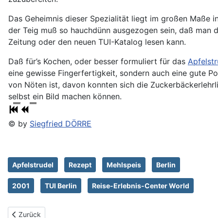
Das Geheimnis dieser Spezialität liegt im großen Maße in
der Teig muß so hauchdünn ausgezogen sein, daß man du
Zeitung oder den neuen TUI-Katalog lesen kann.
Daß für’s Kochen, oder besser formuliert für das
Apfelst
eine gewisse Fingerfertigkeit, sondern auch eine gute P
von Nöten ist, davon konnten sich die Zuckerbäckerlehr
selbst ein Bild machen können.
© by
Siegfried DÖRRE
Apfelstrudel
Rezept
Mehlspeis
Berlin
2001
TUI Berlin
Reise-Erlebnis-Center World
Vorheriger Beitrag: Team Building mit ONE
Zurück