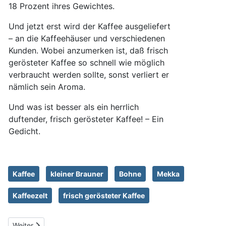
18 Prozent ihres Gewichtes.
Und jetzt erst wird der Kaffee ausgeliefert
– an die Kaffeehäuser und verschiedenen
Kunden. Wobei anzumerken ist, daß frisch
gerösteter Kaffee so schnell wie möglich
verbraucht werden sollte, sonst verliert er
nämlich sein Aroma.
Und was ist besser als ein herrlich
duftender, frisch gerösteter Kaffee! – Ein
Gedicht.
Kaffee
kleiner Brauner
Bohne
Mekka
Kaffeezelt
frisch gerösteter Kaffee
Nächster Beitrag: Das Kaffeehaus
Weiter