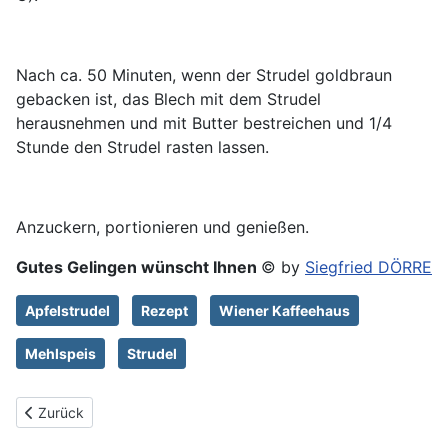
Nach ca. 50 Minuten, wenn der Strudel goldbraun
gebacken ist, das Blech mit dem Strudel
herausnehmen und mit Butter bestreichen und 1/4
Stunde den Strudel rasten lassen.
Anzuckern, portionieren und genießen.
Gutes Gelingen wünscht Ihnen
© by
Siegfried DÖRRE
Apfelstrudel
Rezept
Wiener Kaffeehaus
Mehlspeis
Strudel
Vorheriger Beitrag: Apfelstrudel Rezept
Zurück