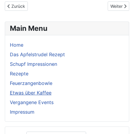
Vorheriger Beitrag: In Wien liebt man`s süß
Nächster Be
Zurück
Weiter
Main Menu
Home
Das Apfelstrudel Rezept
Schupf Impressionen
Rezepte
Feuerzangenbowle
Etwas über Kaffee
Vergangene Events
Impressum